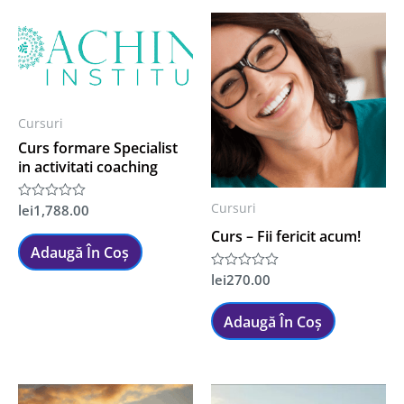
Cursuri
Curs formare Specialist
in activitati coaching
Cursuri
lei
1,788.00
Evaluat
la
Curs – Fii fericit acum!
0
din
Adaugă În Coș
5
lei
270.00
Evaluat
la
0
din
Adaugă În Coș
5