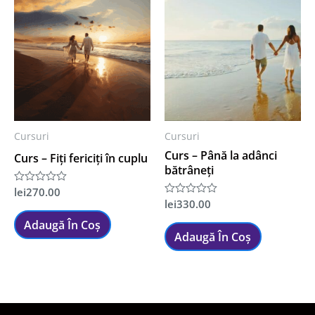
Cursuri
Cursuri
Curs – Până la adânci
Curs – Fiți fericiți în cuplu
bătrâneți
lei
270.00
Evaluat
la
lei
330.00
Evaluat
0
la
din
Adaugă În Coș
0
5
din
Adaugă În Coș
5