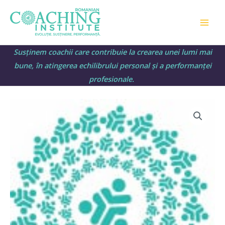
Skip
Mai
to
Men
content
Susținem coachii care contribuie la crearea unei lumi mai
bune, în atingerea echilibrului personal și a performanței
profesionale.
Cantitate
Curs
formare
Specialist
in
activitatea
de
coaching