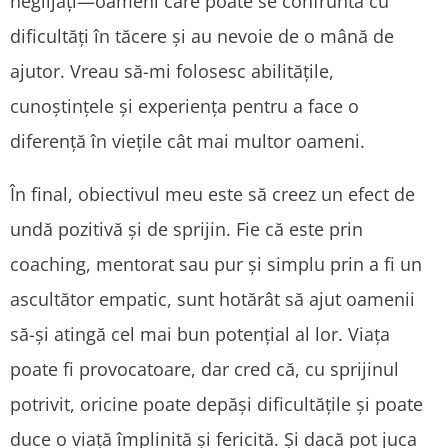
neglijați—oameni care poate se confruntă cu
dificultăți în tăcere și au nevoie de o mână de
ajutor. Vreau să-mi folosesc abilitățile,
cunoștințele și experiența pentru a face o
diferență în viețile cât mai multor oameni.
În final, obiectivul meu este să creez un efect de
undă pozitivă și de sprijin. Fie că este prin
coaching, mentorat sau pur și simplu prin a fi un
ascultător empatic, sunt hotărât să ajut oamenii
să-și atingă cel mai bun potențial al lor. Viața
poate fi provocatoare, dar cred că, cu sprijinul
potrivit, oricine poate depăși dificultățile și poate
duce o viață împlinită și fericită. Și dacă pot juca