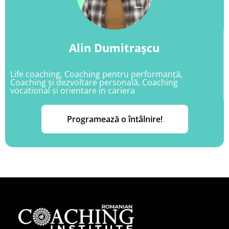
Alin Dumitrașcu
Life coaching, Coaching pentru performanță,
Coaching și dezvoltare personală, Coaching
vocational si orientare in cariera
Programează o întâlnire!