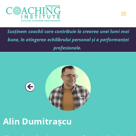
Skip
Mai
to
Men
content
Susținem coachii care contribuie la crearea unei lumi mai
bune, în atingerea echilibrului personal și a performanței
profesionale.
Alin Dumitrașcu