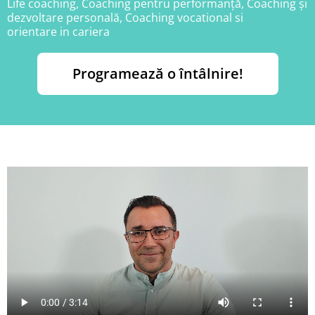
Life coaching, Coaching pentru performanță, Coaching și
dezvoltare personală, Coaching vocational si
orientare in cariera
Programează o întâlnire!